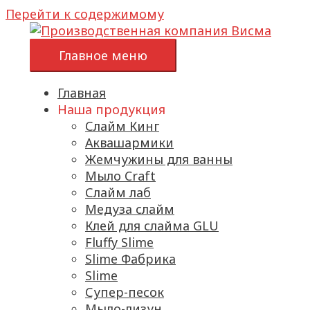
Перейти к содержимому
Главное меню
Главная
Наша продукция
Слайм Кинг
Аквашармики
Жемчужины для ванны
Мыло Craft
Слайм лаб
Медуза слайм
Клей для слайма GLU
Fluffy Slime
Slime Фабрика
Slime
Супер-песок
Мыло-лизун