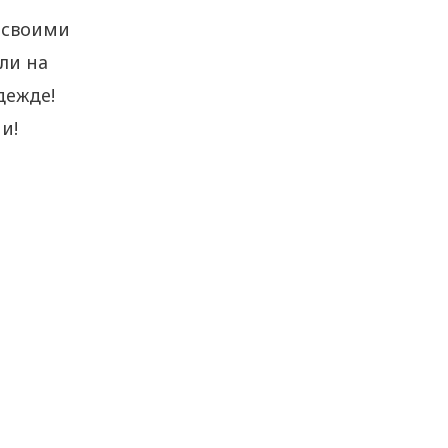
 своими
ли на
дежде!
и!